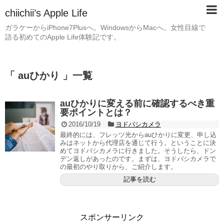
chiichii’s Apple Life
ガラケーからiPhone7Plusへ。WindowsからMacへ。女性目線で
語る初めてのApple Life体験記です。
「 auひかり 」一覧
auひかりに変える前に確認するべき重
要ポイントとは？
2016/10/19
ヨドバシカメラ
最終的には、フレッツ光からauひかりに変更、申し込
みはネットから代理店を通じて行う。ということに決
めてヨドバシカメラに行きました。そうしたら、ドン
デン返しがあったのです。まずは、ヨドバシカメラで
の最初のやり取りから、ご紹介します。
記事を読む
スポンサーリンク