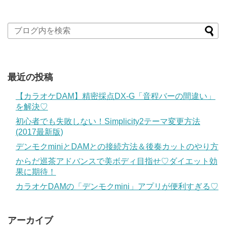
最近の投稿
【カラオケDAM】精密採点DX-G「音程バーの間違い」
を解決♡
初心者でも失敗しない！Simplicity2テーマ変更方法
(2017最新版)
デンモクminiとDAMとの接続方法＆後奏カットのやり方
からだ巡茶アドバンスで美ボディ目指せ♡ダイエット効
果に期待！
カラオケDAMの「デンモクmini」アプリが便利すぎる♡
アーカイブ