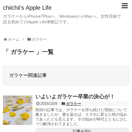
chiichii’s Apple Life
ガラケーからiPhone7Plusへ。WindowsからMacへ。女性目線で
語る初めてのApple Life体験記です。
ホーム
ガラケー
「 ガラケー 」一覧
ガラケー関連記事
いよいよガラケー卒業の決心が！
2016/10/9
ガラケー
前回の記事では、ガラケーを持ち続けた理由について
書きましたが、裏を返せば、スマホに変えた時の悩み
であったとも言えます。その悩みが時代とともに少し
づつ解消されてきました。
記事を読む