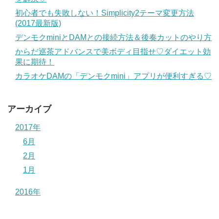
初心者でも失敗しない！Simplicity2テーマ変更方法
(2017最新版)
デンモクminiとDAMとの接続方法＆後奏カットのやり方
からだ巡茶アドバンスで美ボディ目指せ♡ダイエット効
果に期待！
カラオケDAMの「デンモクmini」アプリが便利すぎる♡
アーカイブ
2017年
6月
2月
1月
2016年