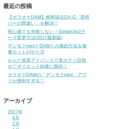
最近の投稿
【カラオケDAM】精密採点DX-G「音程
バーの間違い」を解決♡
初心者でも失敗しない！Simplicity2テ
ーマ変更方法(2017最新版)
デンモクminiとDAMとの接続方法＆後
奏カットのやり方
からだ巡茶アドバンスで美ボディ目指
せ♡ダイエット効果に期待！
カラオケDAMの「デンモクmini」アプ
リが便利すぎる♡
アーカイブ
2017年
6月
2月