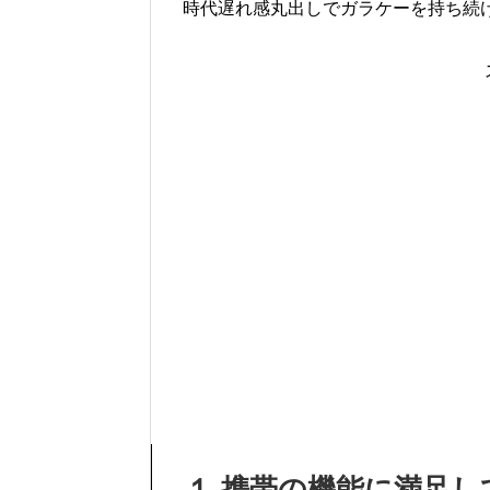
時代遅れ感丸出しでガラケーを持ち続
１
.
携帯の機能に満足し