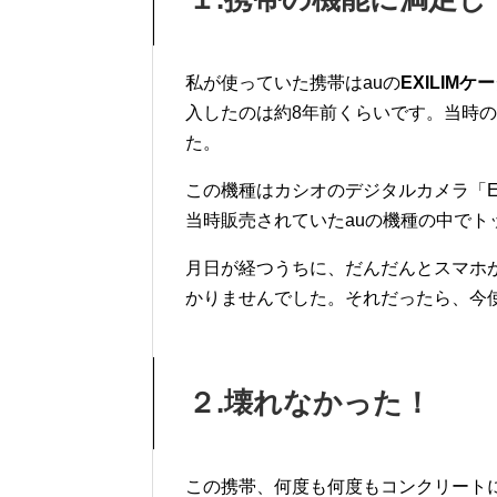
私が使っていた携帯は
au
の
EXILIM
ケー
入したのは約8年前くらいです。当時
た。
この機種はカシオのデジタルカメラ「
E
当時販売されていた
au
の機種の中でト
月日が経つうちに、だんだんとスマホ
かりませんでした。それだったら、今
２
.
壊れなかった！
この携帯、何度も何度もコンクリート